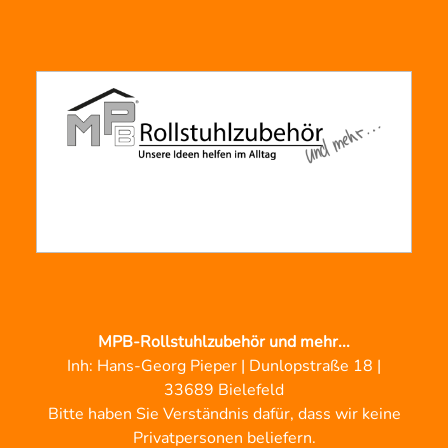
MPB-Rollstuhlzubehör und mehr...
Inh: Hans-Georg Pieper | Dunlopstraße 18 |
33689 Bielefeld
Bitte haben Sie Verständnis dafür, dass wir keine
Privatpersonen beliefern.