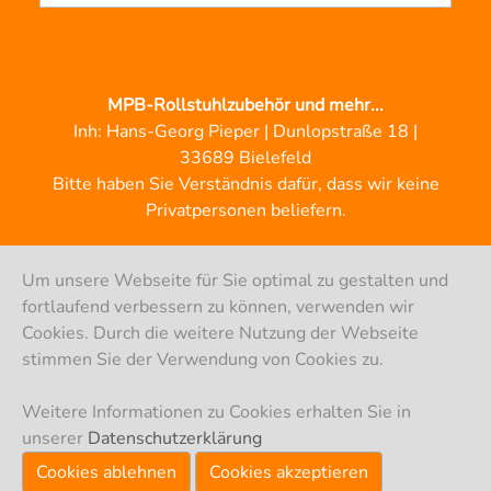
MPB-Rollstuhlzubehör und mehr...
Inh: Hans-Georg Pieper | Dunlopstraße 18 |
33689 Bielefeld
Bitte haben Sie Verständnis dafür, dass wir keine
Privatpersonen beliefern.
Um unsere Webseite für Sie optimal zu gestalten und
fortlaufend verbessern zu können, verwenden wir
Cookies. Durch die weitere Nutzung der Webseite
stimmen Sie der Verwendung von Cookies zu.
Weitere Informationen zu Cookies erhalten Sie in
© MPB-Pieper 2024
unserer
Datenschutzerklärung
Cookies ablehnen
Cookies akzeptieren